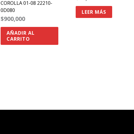
COROLLA 01-08 22210-
0D080
LEER MÁS
$
900,000
AÑADIR AL
CARRITO