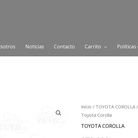
sotros
Noticias
Contacto
Carrito
Políticas
Manguera
Inicio
/
TOYOTA COROLLA
/
Toyota Corolla
desvío
de
TOYOTA COROLLA
agua