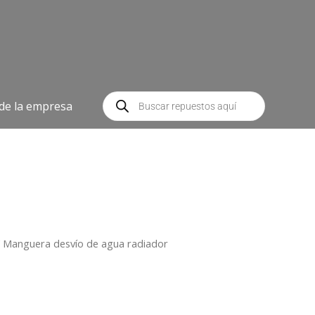
Búsqueda
de
 de la empresa
productos
 Manguera desvío de agua radiador