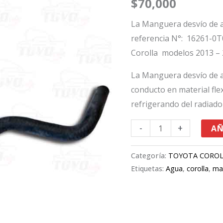
$
70,000
radiador
Toyota
La Manguera desvío de a
Corolla
referencia N°: 16261-0T
cantidad
Corolla modelos 2013 –
La Manguera desvío de a
conducto en material flex
refrigerando del radiado
-
+
AÑ
Categoría:
TOYOTA CORO
Etiquetas:
Agua
,
corolla
,
ma