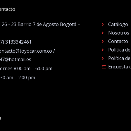
ontacto
.
# 26 - 23 Barrio 7 de Agosto Bogotá –
Catálogo
Nosotros
Contacto
57) 3133342461
Política d
ontacto@toyocar.com.co /
Política d
el7@hotmail.es
Encuesta 
iernes 8:00 am – 6:00 pm
:30 am – 2:00 pm
s