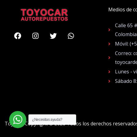
Medios de c
Calle 65 
Facebook
Instagram
Twitter
Whatsapp
Colombia
Móvil: (+
Correo: c
toyocard
Lunes - v
Sábado 8
¿Necesitas ayuda?
Toyocar Copyright © 2026 Todos los derechos reservado