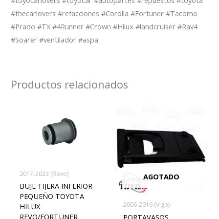
#thecarlovers #refacciones #Corolla #Fortuner #Tacoma
#Prado #TX #4Runner #Crown #Hilux #landcruiser #Rav4
#Soarer #ventilador #aspa
Productos relacionados
2017-2023 (Revo)
AGOTADO
BUJE TIJERA INFERIOR
PEQUEÑO TOYOTA
2006-2016 (Vigo)
HILUX
REVO/FORTUNER
PORTAVASOS