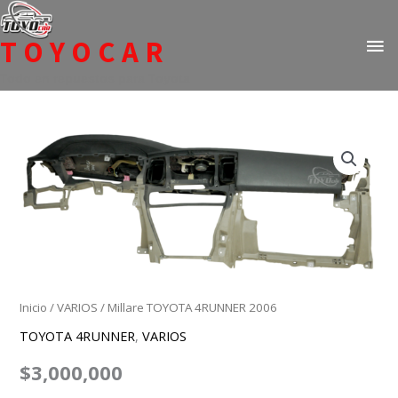
Ir
ME
al
TOYOCAR
PR
contenido
Todo en repuestos para Toyota
Millare
TOYOTA
4RUNNER
2006
cantidad
Inicio
/
VARIOS
/ Millare TOYOTA 4RUNNER 2006
TOYOTA 4RUNNER
,
VARIOS
$
3,000,000