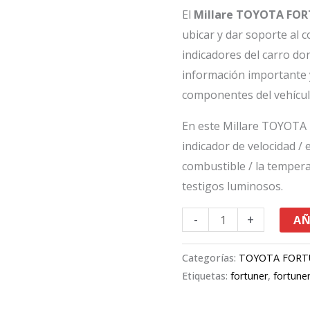
cantidad
El
Millare TOYOTA FO
ubicar y dar soporte al 
indicadores del carro do
información importante 
componentes del vehícul
En este Millare TOYOTA
indicador de velocidad / 
combustible / la tempera
testigos luminosos.
-
+
AÑ
Categorías:
TOYOTA FORT
Etiquetas:
fortuner
,
fortune