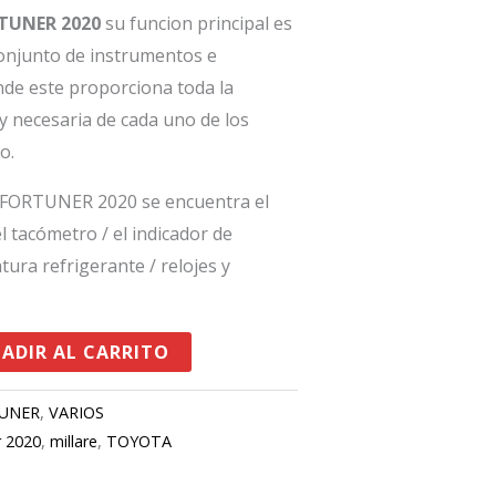
RTUNER 2020
su funcion principal es
conjunto de instrumentos e
nde este proporciona toda la
y necesaria de cada uno de los
o.
 FORTUNER 2020 se encuentra el
el tacómetro / el indicador de
tura refrigerante / relojes y
ADIR AL CARRITO
UNER
,
VARIOS
r 2020
,
millare
,
TOYOTA