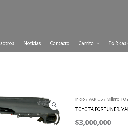
sotros
Noticias
Contacto
Carrito
Políticas
Millare
Inicio
/
VARIOS
/ Millare 
TOYOTA
TOYOTA FORTUNER
,
VA
FORTUNER
$
3,000,000
2020