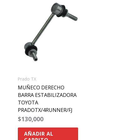
Prado TX
MUÑECO DERECHO
BARRA ESTABILIZADORA
TOYOTA
PRADOTX/4RUNNER/FJ
$
130,000
AÑADIR AL