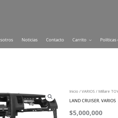
sotros
Noticias
Contacto
Carrito
Políticas
Millare
Inicio
/
VARIOS
/ Millare T
TOYOTA
LAND CRUISER
,
VARIOS
TUNDRA
$
5,000,000
2010