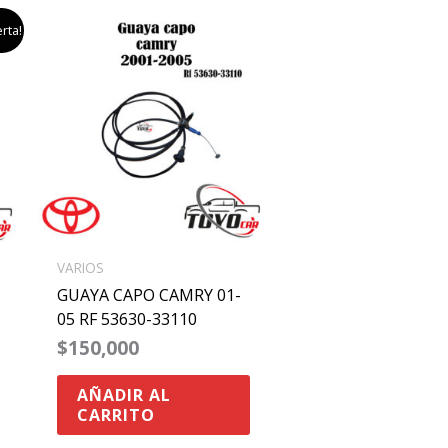
rta!
ecio
tual
:
80,000.
VARIOS
GUAYA CAPO CAMRY 01-
05 RF 53630-33110
$
150,000
AÑADIR AL
CARRITO