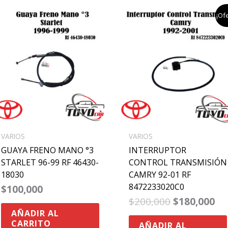
el
el
¡Ofe
precio
pr
original
ac
era:
es
$200,000.
$1
VARIOS
VARIOS
GUAYA FRENO MANO °3
INTERRUPTOR
STARLET 96-99 RF 46430-
CONTROL TRANSMISIÓN
18030
CAMRY 92-01 RF
8472233020C0
$
100,000
$
200,000
$
180,000
AÑADIR AL
CARRITO
AÑADIR AL