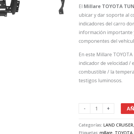
cantidad
El
Millare TOYOTA TU
ubicar y dar soporte al 
indicadores del carro do
información importante 
componentes del vehícul
En este Millare TOYOTA
indicador de velocidad / 
combustible / la tempera
testigos luminosos.
-
+
AÑ
Categorías:
LAND CRUISER
Etiquetas:
millare
,
TOYOTA