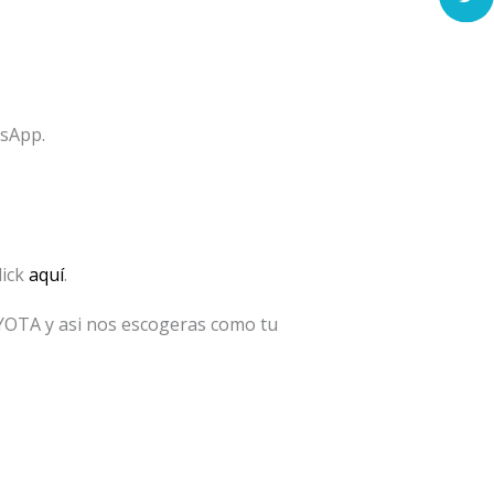
tsApp.
lick
aquí
.
OYOTA y asi nos escogeras como tu