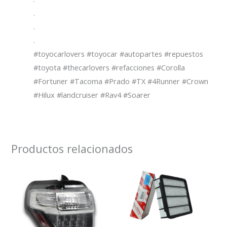
.
.
.
#toyocarlovers #toyocar #autopartes #repuestos
#toyota #thecarlovers #refacciones #Corolla
#Fortuner #Tacoma #Prado #TX #4Runner #Crown
#Hilux #landcruiser #Rav4 #Soarer
Productos relacionados