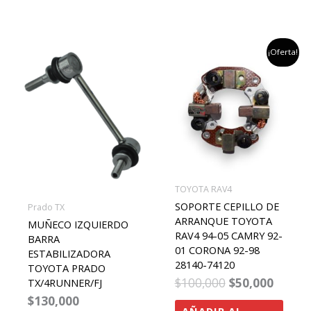
el
el
¡Oferta!
precio
precio
original
actua
era:
es:
$100,000.
$50,00
TOYOTA RAV4
SOPORTE CEPILLO DE
Prado TX
ARRANQUE TOYOTA
MUÑECO IZQUIERDO
RAV4 94-05 CAMRY 92-
BARRA
01 CORONA 92-98
ESTABILIZADORA
28140-74120
TOYOTA PRADO
$
100,000
$
50,000
TX/4RUNNER/FJ
$
130,000