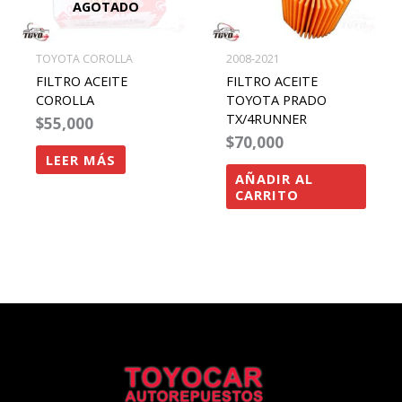
AGOTADO
TOYOTA COROLLA
2008-2021
FILTRO ACEITE
FILTRO ACEITE
COROLLA
TOYOTA PRADO
TX/4RUNNER
$
55,000
$
70,000
LEER MÁS
AÑADIR AL
CARRITO