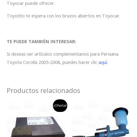
Toyocar puede ofrecer.
Toyotito te espera con los brazos abiertos en Toyocar.
TE PUEDE TAMBIÉN INTERESAR:
Si deseas ver artículos complementarios para Persiana
Toyota Corolla 2005-2008, puedes hacer clic
aquí.
Productos relacionados
el
el
¡Oferta!
precio
precio
original
actual
era:
es:
$350,000.
$250,000.