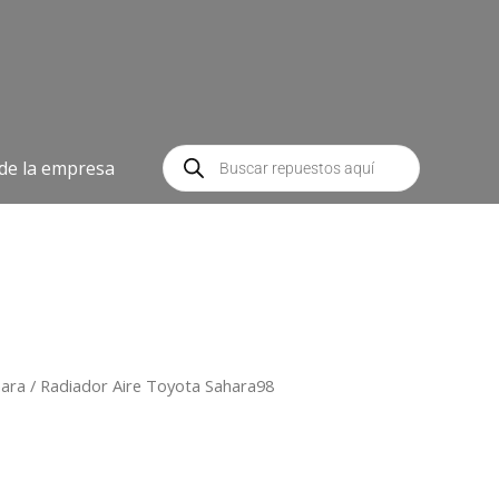
Búsqueda
de
 de la empresa
productos
hara
/ Radiador Aire Toyota Sahara98