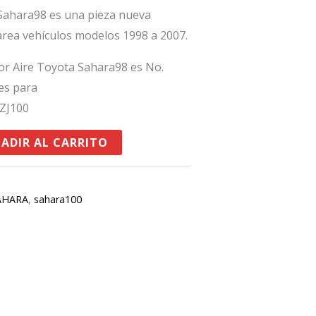
 Sahara98 es una pieza nueva
parea vehículos modelos 1998 a 2007.
dor Aire Toyota Sahara98 es No.
es para
ZJ100
ADIR AL CARRITO
AHARA
,
sahara100