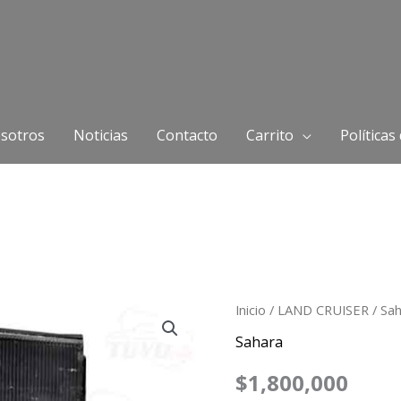
sotros
Noticias
Contacto
Carrito
Políticas
Radiador
Inicio
/
LAND CRUISER
/
Sa
Aire
Sahara
Toyota
$
1,800,000
Sahara98