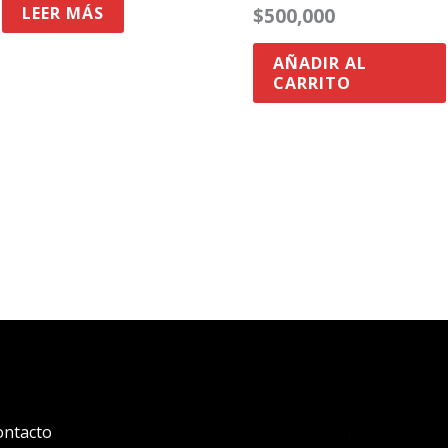
LEER MÁS
$
500,000
AÑADIR AL
CARRITO
ontacto
.