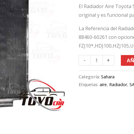
cantidad
El Radiador Aire Toyota
original y es funcional 
La Referencia del Radia
88460-60261 con opcion
FZJ10*,HDJ100,HZJ105,U
-
+
AÑ
Categoría:
Sahara
Etiquetas:
aire
,
Radiador
,
S