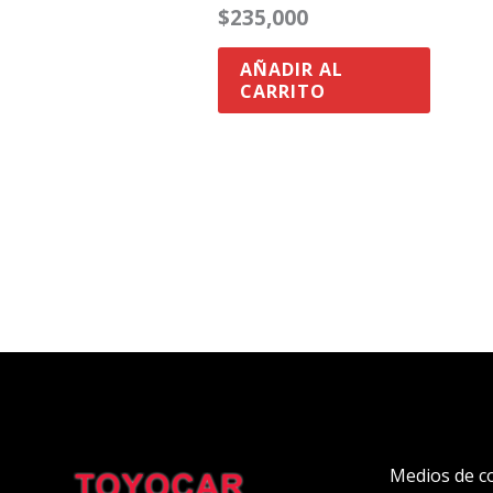
$
235,000
AÑADIR AL
CARRITO
Medios de c