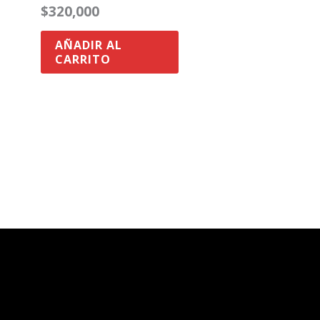
$
320,000
AÑADIR AL
CARRITO