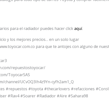
arios para el radiador puedes hacer click
aquí
.
icio y los mejores precios… en un solo lugar
www.toyocar.com.co para que te antojes con alguno de nuest
car3
m.com/repuestostoyocar/
.com/ToyocarSAS
om/channel/UCvOQ3Ih4z9Yn-cyfh2am1_Q
tes #repuestos #toyota #thecarlovers #refacciones #Cor
ser #Rav4 #Soarer #Radiador #Aire #Sahara98