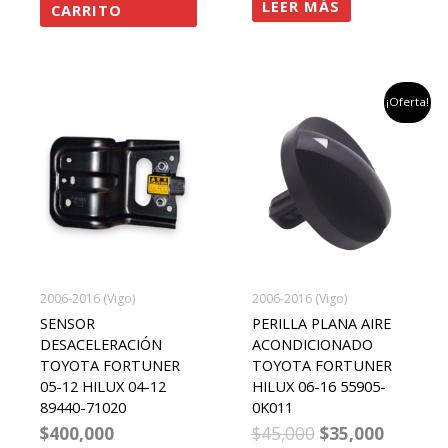
LEER MÁS
CARRITO
el
el
¡Oferta!
precio
precio
original
actual
era:
es:
$45,000.
$35,000
2006-2016 (Vigo)
2006-2016 (Vigo)
SENSOR
PERILLA PLANA AIRE
DESACELERACIÓN
ACONDICIONADO
TOYOTA FORTUNER
TOYOTA FORTUNER
05-12 HILUX 04-12
HILUX 06-16 55905-
89440-71020
0K011
$
400,000
$
45,000
$
35,000