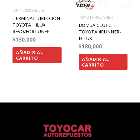
2017-2023 (Revo)
TOYOTA 4RUNNER
TERMINAL DIRECCIÓN
TOYOTA HILUX
BOMBA CLUTCH
REVO/FORTUNER
TOYOTA 4RUNNER-
HILUX
$
130,000
$
180,000
AÑADIR AL
CARRITO
AÑADIR AL
CARRITO