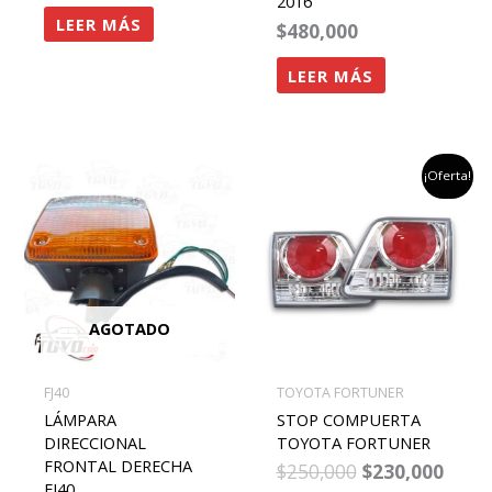
2016
LEER MÁS
$
480,000
LEER MÁS
el
el
¡Oferta!
precio
preci
original
actu
era:
es:
$250,000.
$230,
AGOTADO
FJ40
TOYOTA FORTUNER
LÁMPARA
STOP COMPUERTA
DIRECCIONAL
TOYOTA FORTUNER
FRONTAL DERECHA
$
250,000
$
230,000
FJ40