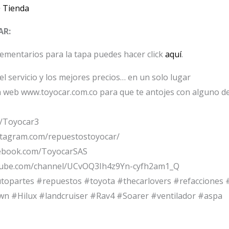
>
Tienda
AR:
lementarios para la tapa puedes hacer click
aquí
.
l servicio y los mejores precios… en un solo lugar
ra web www.toyocar.com.co para que te antojes con alguno d
m/Toyocar3
stagram.com/repuestostoyocar/
cebook.com/ToyocarSAS
tube.com/channel/UCvOQ3Ih4z9Yn-cyfh2am1_Q
utopartes #repuestos #toyota #thecarlovers #refacciones
 #Hilux #landcruiser #Rav4 #Soarer #ventilador #aspa