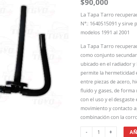
$
90,000
Corolla
cantidad
La Tapa Tarro recuperad
N°.: 1640515091 y sirve 
modelos 1991 al 2001
La Tapa Tarro recuperad
como conjunto secundari
ubicado en el radiador y 
permite la hermeticidad 
entre piezas de acero, h
fluido y gases, de form
con el uso y el desgaste
movimiento y contacto a
combinación con la corr
-
+
AÑ