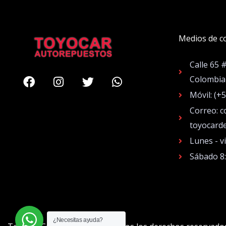
Medios de c
Calle 65 
Facebook
Instagram
Twitter
Whatsapp
Colombia
Móvil: (+
Correo: c
toyocard
Lunes - v
Sábado 8
¿Necesitas ayuda?