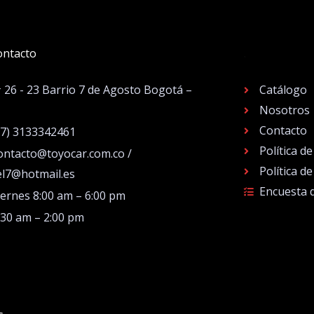
ontacto
.
# 26 - 23 Barrio 7 de Agosto Bogotá –
Catálogo
Nosotros
Contacto
57) 3133342461
Política d
ontacto@toyocar.com.co /
Política d
el7@hotmail.es
Encuesta 
iernes 8:00 am – 6:00 pm
:30 am – 2:00 pm