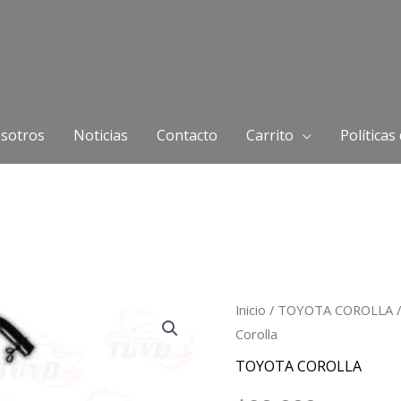
sotros
Noticias
Contacto
Carrito
Políticas
Tapa
Inicio
/
TOYOTA COROLLA
/
Corolla
Tarro
recuperador
TOYOTA COROLLA
Toyota