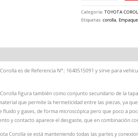
Categoría:
TOYOTA CORO
Etiquetas:
corolla
,
Empaqu
orolla es de Referencia N°.: 1640515091 y sirve para vehíc
orolla figura también como conjunto secundario de la tapa
 material que permite la hermeticidad entre las piezas, ya qu
e fluido y gases, de forma microscópica pero que poco a poco
nto y contacto aparece el desgaste, que en combinación con
ta Corolla se está manteniendo todas las partes y conexion