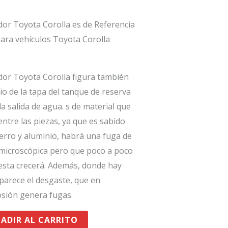
or Toyota Corolla es de Referencia
para vehículos Toyota Corolla
or Toyota Corolla figura también
o de la tapa del tanque de reserva
la salida de agua. s de material que
entre las piezas, ya que es sabido
ierro y aluminio, habrá una fuga de
a microscópica pero que poco a poco
 esta crecerá. Además, donde hay
parece el desgaste, que en
osión genera fugas.
ADIR AL CARRITO