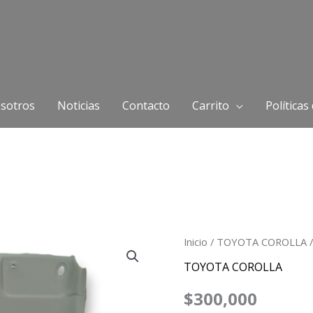
sotros
Noticias
Contacto
Carrito
Políticas
Techo
Inicio
/
TOYOTA COROLLA
/
Toyota
TOYOTA COROLLA
Corolla
$
300,000
2009-