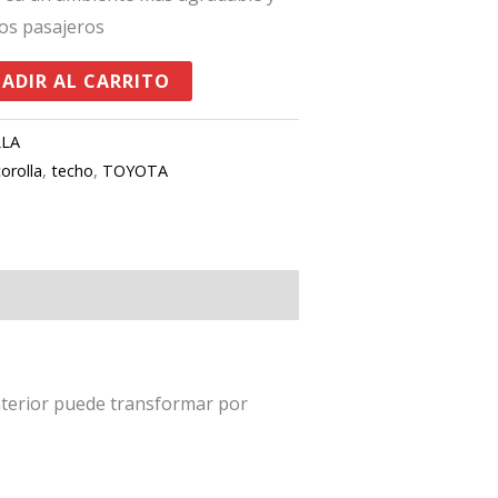
los pasajeros
ADIR AL CARRITO
LLA
corolla
,
techo
,
TOYOTA
nterior puede transformar por