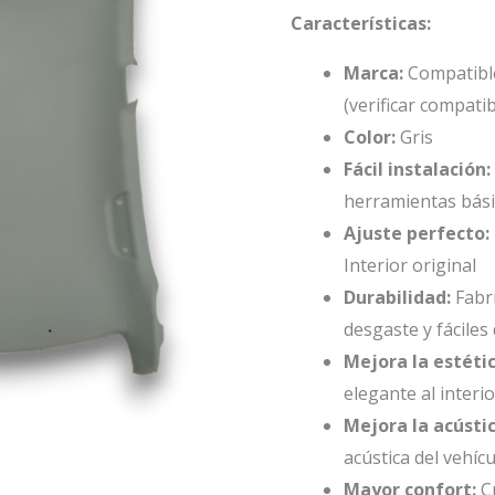
2013
Características:
cantidad
Marca:
Compatible
(verificar compati
Color:
Gris
Fácil instalación:
herramientas bás
Ajuste perfecto:
Interior original
Durabilidad:
Fabri
desgaste y fáciles
Mejora la estétic
elegante al interi
Mejora la acústic
acústica del vehíc
Mayor confort:
C