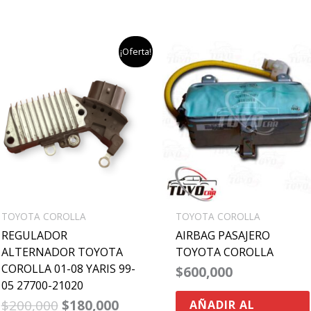
el
el
¡Oferta!
precio
precio
original
actual
era:
es:
$200,000.
$180,000.
TOYOTA COROLLA
TOYOTA COROLLA
REGULADOR
AIRBAG PASAJERO
ALTERNADOR TOYOTA
TOYOTA COROLLA
COROLLA 01-08 YARIS 99-
$
600,000
05 27700-21020
$
200,000
$
180,000
AÑADIR AL