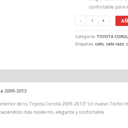
confortable para 
-
+
AÑ
Categoría:
TOYOTA CORO
Etiquetas:
cielo
,
cielo razo
,
la 2009-2013
 interior de tu Toyota Corolla 2009-2013? Un nuevo Techo I
, haciéndolo más moderno, elegante y confortable.