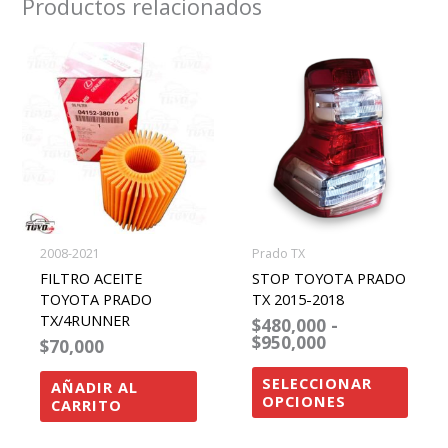
Productos relacionados
rango
Este
de
precios:
produ
desde
tiene
$480,000
hasta
múltip
$950,000
varian
Las
opcio
se
2008-2021
Prado TX
pued
FILTRO ACEITE
STOP TOYOTA PRADO
elegir
TOYOTA PRADO
TX 2015-2018
TX/4RUNNER
$
480,000
-
en
$
950,000
$
70,000
la
págin
SELECCIONAR
AÑADIR AL
OPCIONES
CARRITO
de
produ