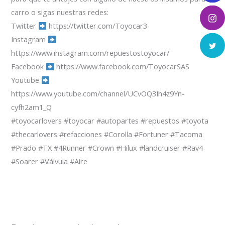
carro o sigas nuestras redes:
Twitter
https://twitter.com/Toyocar3
Instagram
https://www.instagram.com/repuestostoyocar/
Facebook
https://www.facebook.com/ToyocarSAS
Youtube
https://www.youtube.com/channel/UCvOQ3Ih4z9Yn-
cyfh2am1_Q
#toyocarlovers #toyocar #autopartes #repuestos #toyota
#thecarlovers #refacciones #Corolla #Fortuner #Tacoma
#Prado #TX #4Runner #Crown #Hilux #landcruiser #Rav4
#Soarer #Válvula #Aire