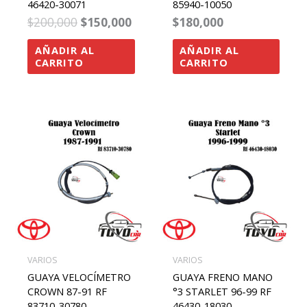
46420-30071
85940-10050
$
200,000
$
150,000
$
180,000
AÑADIR AL
AÑADIR AL
CARRITO
CARRITO
VARIOS
VARIOS
GUAYA VELOCÍMETRO
GUAYA FRENO MANO
CROWN 87-91 RF
°3 STARLET 96-99 RF
83710-30780
46430-18030