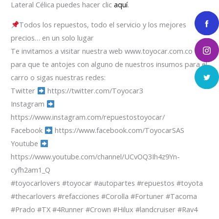
Lateral Célica puedes hacer clic
aquí
.
Todos los repuestos, todo el servicio y los mejores
precios… en un solo lugar
Te invitamos a visitar nuestra web www.toyocar.com.co
para que te antojes con alguno de nuestros insumos para el
carro o sigas nuestras redes:
Twitter
https://twitter.com/Toyocar3
Instagram
https://www.instagram.com/repuestostoyocar/
Facebook
https://www.facebook.com/ToyocarSAS
Youtube
https://www.youtube.com/channel/UCvOQ3Ih4z9Yn-
cyfh2am1_Q
#toyocarlovers #toyocar #autopartes #repuestos #toyota
#thecarlovers #refacciones #Corolla #Fortuner #Tacoma
#Prado #TX #4Runner #Crown #Hilux #landcruiser #Rav4