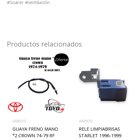
#Soarer #ventilación
Productos relacionados
el
el
¡Oferta!
precio
precio
original
actual
era:
es:
$200,000.
$150,000.
VARIOS
VARIOS
GUAYA FRENO MANO
RELE LIMPIABRISAS
°2 CROWN 74-79 RF
STARLET 1996-1999