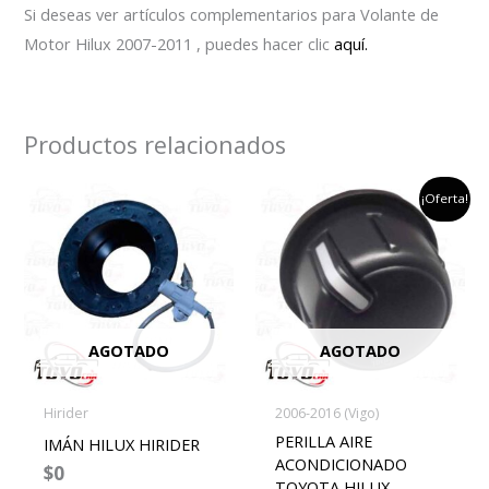
Si deseas ver artículos complementarios para Volante de
Motor Hilux 2007-2011 , puedes hacer clic
aquí.
Productos relacionados
el
el
¡Oferta!
precio
precio
original
actual
era:
es:
$45,000.
$35,000
AGOTADO
AGOTADO
Hirider
2006-2016 (Vigo)
PERILLA AIRE
IMÁN HILUX HIRIDER
ACONDICIONADO
$
0
TOYOTA HILUX