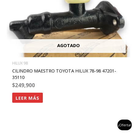
AGOTADO
HILUX 98
CILINDRO MAESTRO TOYOTA HILUX 78-98 47201-
35110
$
249,900
LEER MÁS
el
el
¡Oferta!
precio
precio
original
actual