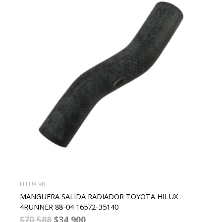
era:
es:
$70,588.
$34,900.
HILUX 98
MANGUERA SALIDA RADIADOR TOYOTA HILUX
4RUNNER 88-04 16572-35140
$
70,588
$
34,900