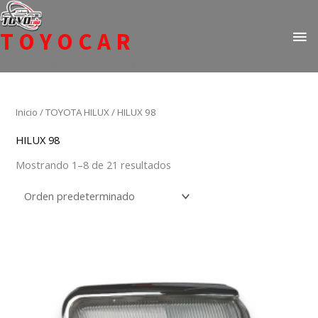
Ir
ME
al
TOYOCAR
PR
contenido
Todo en repuestos para Toyota
Inicio
/
TOYOTA HILUX
/ HILUX 98
HILUX 98
Mostrando 1–8 de 21 resultados