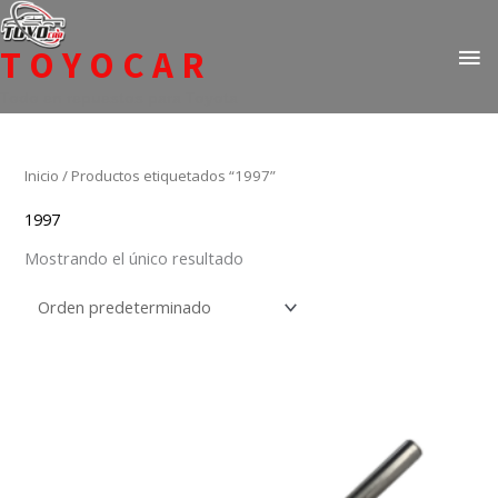
Ir
ME
al
TOYOCAR
PR
contenido
Todo en repuestos para Toyota
Inicio
/ Productos etiquetados “1997”
1997
Mostrando el único resultado