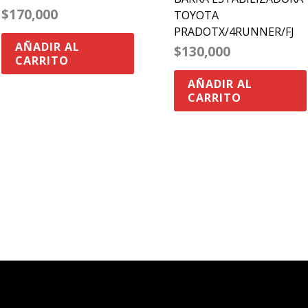
$
170,000
TOYOTA
PRADOTX/4RUNNER/FJ
AÑADIR AL
$
130,000
CARRITO
AÑADIR AL
CARRITO