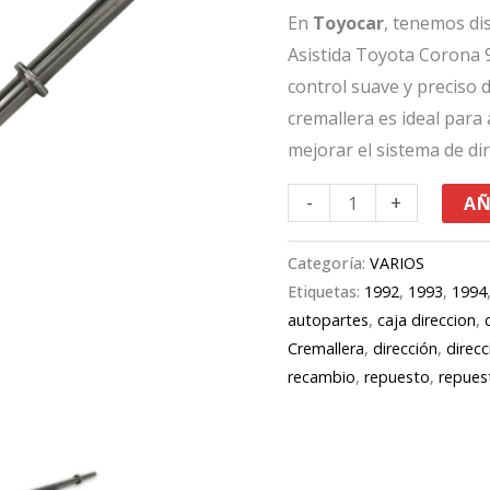
Corona
En
Toyocar
, tenemos di
92-
Asistida Toyota Corona 9
98
control suave y preciso d
cantidad
cremallera es ideal para
mejorar el sistema de di
-
+
AÑ
Categoría:
VARIOS
Etiquetas:
1992
,
1993
,
1994
autopartes
,
caja direccion
,
Cremallera
,
dirección
,
direcc
recambio
,
repuesto
,
repues