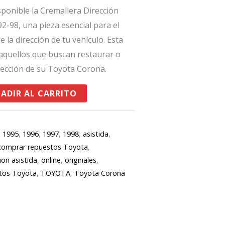
sponible la Cremallera Dirección
2-98, una pieza esencial para el
e la dirección de tu vehículo. Esta
 aquellos que buscan restaurar o
rección de su Toyota Corona.
ADIR AL CARRITO
,
1995
,
1996
,
1997
,
1998
,
asistida
,
comprar repuestos Toyota
,
ion asistida
,
online
,
originales
,
tos Toyota
,
TOYOTA
,
Toyota Corona