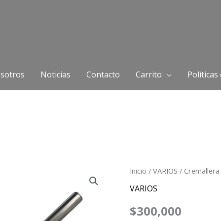
sotros
Noticias
Contacto
Carrito
Políticas
Cremallera
Inicio
/
VARIOS
/ Cremallera
Dirección
VARIOS
Asistida
$
300,000
Toyota