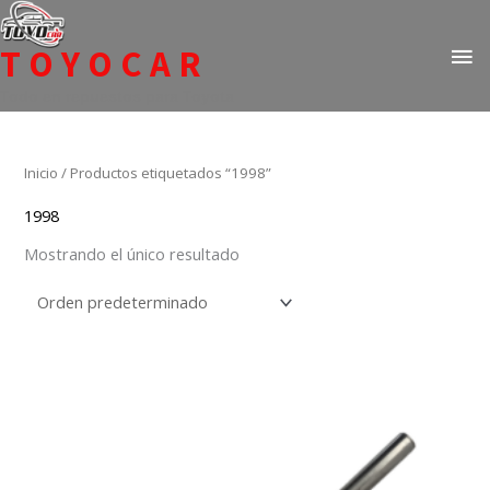
Ir
ME
al
TOYOCAR
PR
contenido
Todo en repuestos para Toyota
Inicio
/ Productos etiquetados “1998”
1998
Mostrando el único resultado