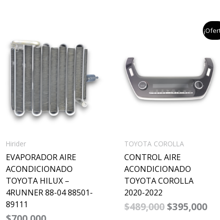
el
el
¡Ofer
precio
pr
original
ac
era:
es
$489,000.
$3
Hirider
TOYOTA COROLLA
EVAPORADOR AIRE
CONTROL AIRE
ACONDICIONADO
ACONDICIONADO
TOYOTA HILUX –
TOYOTA COROLLA
4RUNNER 88-04 88501-
2020-2022
89111
$
489,000
$
395,000
$
700,000