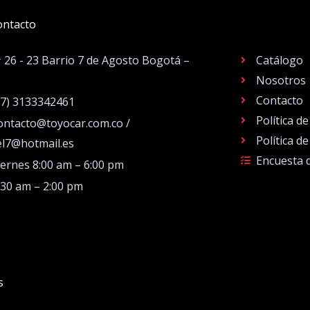
ontacto
.
# 26 - 23 Barrio 7 de Agosto Bogotá –
Catálogo
Nosotros
Contacto
57) 3133342461
Política d
ontacto@toyocar.com.co /
Política d
el7@hotmail.es
Encuesta 
iernes 8:00 am – 6:00 pm
:30 am – 2:00 pm
s