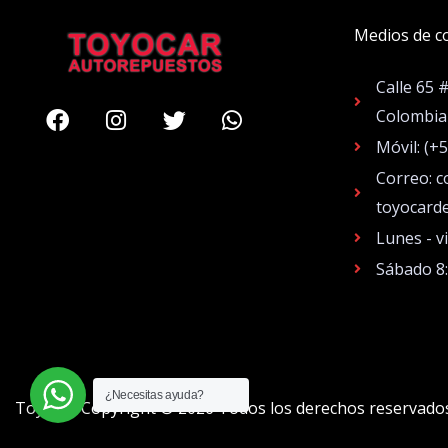
Medios de c
Calle 65 
Facebook
Instagram
Twitter
Whatsapp
Colombia
Móvil: (+
Correo: c
toyocard
Lunes - v
Sábado 8
¿Necesitas ayuda?
Toyocar Copyright © 2026 Todos los derechos reservado