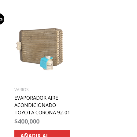
ta!
ecio
tual
:
95,000.
VARIOS
EVAPORADOR AIRE
ACONDICIONADO
TOYOTA CORONA 92-01
$
400,000
AÑADIR AL