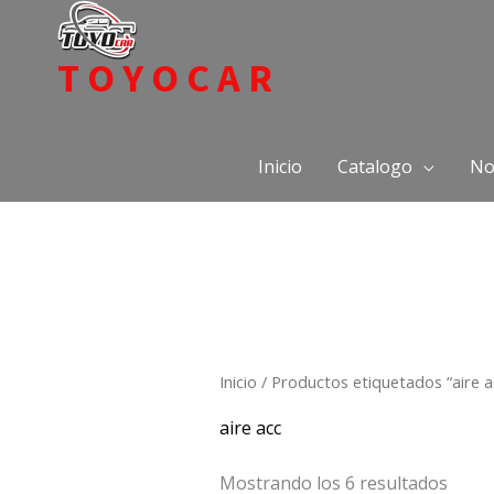
Ir
al
TOYOCAR
contenido
Todo en repuestos para Toyota
Inicio
Catalogo
No
Inicio
/ Productos etiquetados “aire a
aire acc
Mostrando los 6 resultados