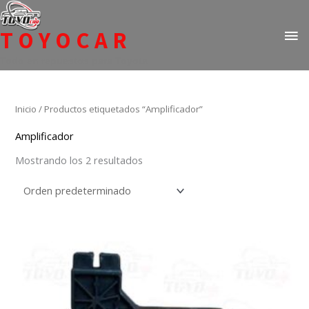
Ir
ME
al
TOYOCAR
PR
contenido
Todo en repuestos para Toyota
Inicio
/ Productos etiquetados “Amplificador”
Amplificador
Mostrando los 2 resultados