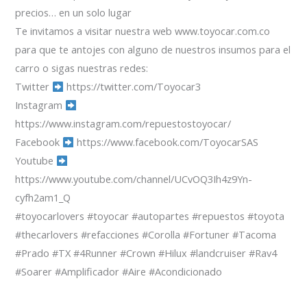
precios… en un solo lugar
Te invitamos a visitar nuestra web www.toyocar.com.co
para que te antojes con alguno de nuestros insumos para el
carro o sigas nuestras redes:
Twitter
https://twitter.com/Toyocar3
Instagram
https://www.instagram.com/repuestostoyocar/
Facebook
https://www.facebook.com/ToyocarSAS
Youtube
https://www.youtube.com/channel/UCvOQ3Ih4z9Yn-
cyfh2am1_Q
#toyocarlovers #toyocar #autopartes #repuestos #toyota
#thecarlovers #refacciones #Corolla #Fortuner #Tacoma
#Prado #TX #4Runner #Crown #Hilux #landcruiser #Rav4
#Soarer #Amplificador #Aire #Acondicionado