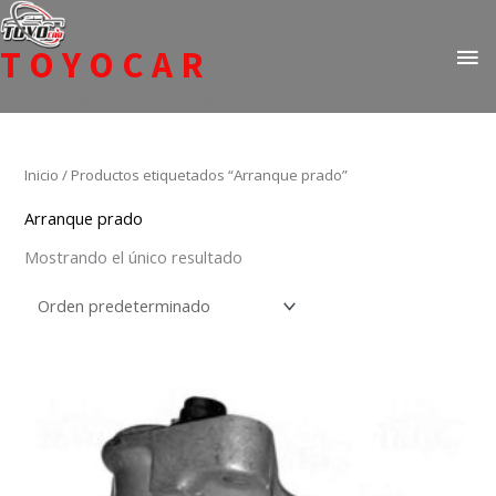
Ir
ME
al
TOYOCAR
PR
contenido
Todo en repuestos para Toyota
Inicio
/ Productos etiquetados “Arranque prado”
Arranque prado
Mostrando el único resultado