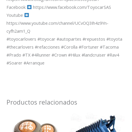
Facebook
https://www.facebook.com/ToyocarSAS
Youtube
https://www.youtube.com/channel/UCvOQ3Ih4z9Yn-
cyfh2am1_Q
#toyocarlovers #toyocar #autopartes #repuestos #toyota
#thecarlovers #refacciones #Corolla #Fortuner #Tacoma
#Prado #TX #4Runner #Crown #Hilux #landcruiser #Rav4
#Soarer #Arranque
Productos relacionados