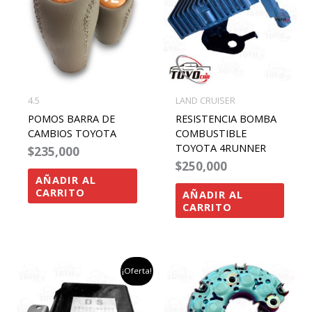
4.5
LAND CRUISER
POMOS BARRA DE
RESISTENCIA BOMBA
CAMBIOS TOYOTA
COMBUSTIBLE
TOYOTA 4RUNNER
$
235,000
$
250,000
AÑADIR AL
CARRITO
AÑADIR AL
CARRITO
el
el
¡Oferta!
precio
precio
original
actual
era:
es: