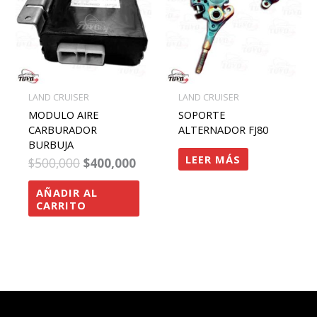
$500,000.
$400,000.
LAND CRUISER
LAND CRUISER
MODULO AIRE
SOPORTE
CARBURADOR
ALTERNADOR FJ80
BURBUJA
LEER MÁS
$
500,000
$
400,000
AÑADIR AL
CARRITO