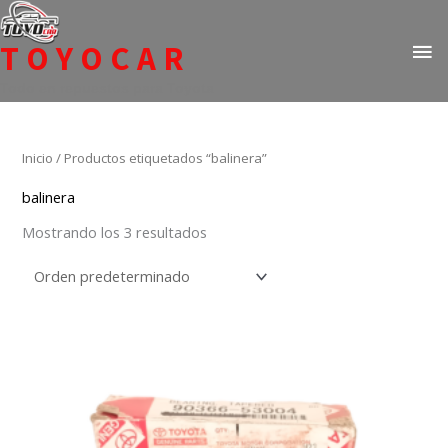
Ir
ME
al
TOYOCAR
PR
contenido
Todo en repuestos para Toyota
Inicio
/ Productos etiquetados “balinera”
balinera
Mostrando los 3 resultados