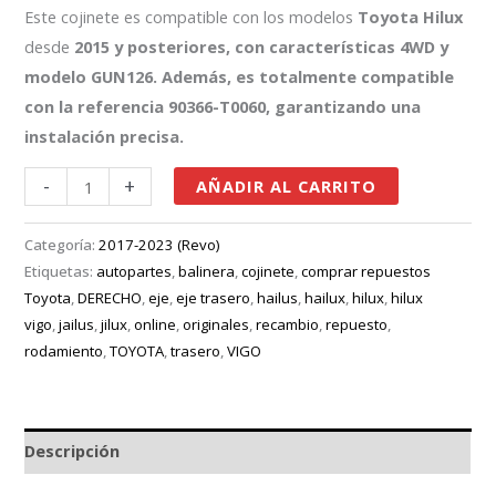
Este cojinete es compatible con los modelos
Toyota Hilux
desde
2015 y posteriores, con características
4WD
y
modelo
GUN126
. Además, es totalmente compatible
con la referencia
90366-T0060
, garantizando una
instalación precisa.
-
+
AÑADIR AL CARRITO
Categoría:
2017-2023 (Revo)
Etiquetas:
autopartes
,
balinera
,
cojinete
,
comprar repuestos
Toyota
,
DERECHO
,
eje
,
eje trasero
,
hailus
,
hailux
,
hilux
,
hilux
vigo
,
jailus
,
jilux
,
online
,
originales
,
recambio
,
repuesto
,
rodamiento
,
TOYOTA
,
trasero
,
VIGO
Descripción