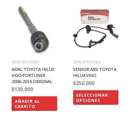
Este
produ
tiene
múltip
varian
Las
opcio
se
2006-2016 (Vigo)
2006-2016 (Vigo)
pued
AXIAL TOYOTA HILUX
SENSOR ABS TOYOTA
elegir
VIGO/FORTUNER
HILUX VIGO
2006-2016 ORIGINAL
$
250,000
en
$
130,000
la
SELECCIONAR
págin
OPCIONES
AÑADIR AL
CARRITO
de
produ