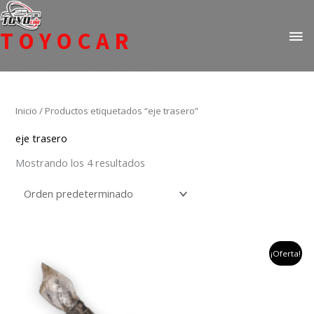
Ir
ME
al
TOYOCAR
PR
contenido
Todo en repuestos para Toyota
Inicio
/ Productos etiquetados “eje trasero”
eje trasero
Mostrando los 4 resultados
el
el
¡Oferta!
precio
precio
original
actual
era:
es:
$6,209,244.
$2,999,900.