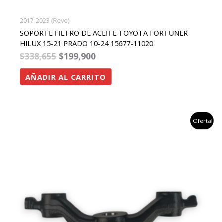
2017-2023 (Revo)
SOPORTE FILTRO DE ACEITE TOYOTA FORTUNER
HILUX 15-21 PRADO 10-24 15677-11020
$
338,655
$
199,900
AÑADIR AL CARRITO
el
el
¡Oferta!
precio
precio
original
actual
era:
es:
$310,084.
$230,000.