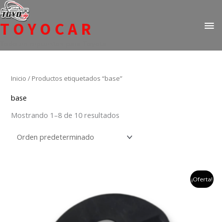
Ir
ME
al
TOYOCAR
PR
contenido
Todo en repuestos para Toyota
Inicio
/ Productos etiquetados “base”
base
Mostrando 1–8 de 10 resultados
el
el
¡Oferta!
precio
precio
original
actual
era:
es:
$62,185.
$39,900.