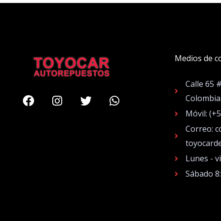
Medios de c
Calle 65 
Facebook
Instagram
Twitter
Whatsapp
Colombia
Móvil: (+
Correo: c
toyocard
Lunes - v
Sábado 8