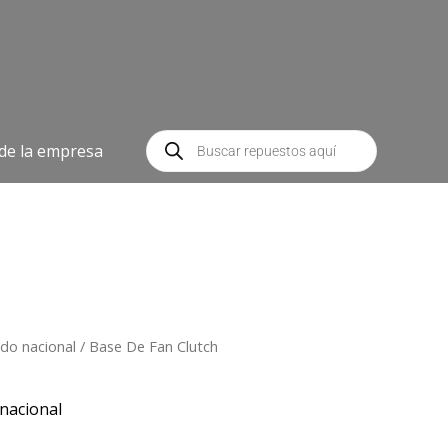
Búsqueda
de
 de la empresa
productos
do nacional
/ Base De Fan Clutch
nacional