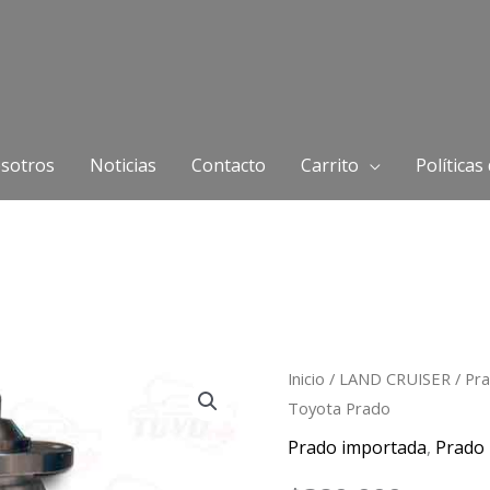
sotros
Noticias
Contacto
Carrito
Políticas
Base
Inicio
/
LAND CRUISER
/
Pra
Toyota Prado
De
Fan
Prado importada
,
Prado 
Clutch