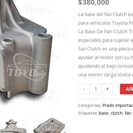
$
380,000
Toyota
Prado
La base del fan Clutch e
cantidad
para vehículos Toyota P
La Base De Fan Clutch To
especiales para sujetar e
Fan Clutch es una pieza 
ayudar al motor con su t
ayudando al bajo consu
una menor carga tóxica 
-
+
AÑ
Categorías:
Prado importa
Etiquetas:
base
,
clutch
,
fan