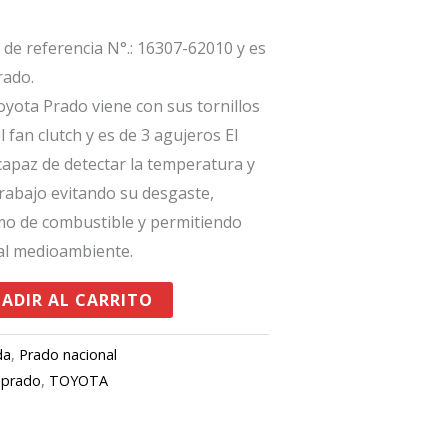
s de referencia N°.: 16307-62010 y es
rado.
yota Prado viene con sus tornillos
l fan clutch y es de 3 agujeros El
capaz de detectar la temperatura y
rabajo evitando su desgaste,
mo de combustible y permitiendo
al medioambiente.
ADIR AL CARRITO
da
,
Prado nacional
,
prado
,
TOYOTA