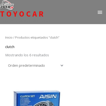
Ir
ME
al
TOYOCAR
PR
contenido
Todo en repuestos para Toyota
Inicio
/ Productos etiquetados “clutch”
clutch
Mostrando los 6 resultados