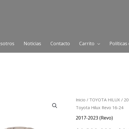
sotros
Noticias
Contacto
Carrito
Políticas
Kit
Inicio
/
TOYOTA HILUX
/
20
Toyota Hilux Revo 16-24
de
embrague
2017-2023 (Revo)
Toyota