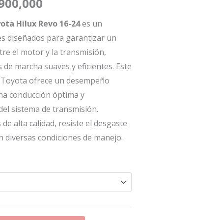
,900,000
desde
ota Hilux Revo 16-24
es un
$1,300,000
s diseñados para garantizar un
re el motor y la transmisión,
hasta
de marcha suaves y eficientes. Este
$1,900,000
l Toyota ofrece un desempeño
na conducción óptima y
 del sistema de transmisión.
de alta calidad, resiste el desgaste
en diversas condiciones de manejo.