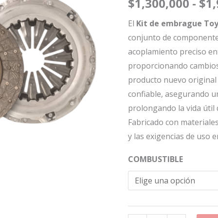
$
1,300,000
-
$
1
Hilux
Revo
El
Kit de embrague Toy
16-
conjunto de componente
24
acoplamiento preciso ent
cantidad
proporcionando cambios 
producto nuevo origina
confiable, asegurando u
prolongando la vida útil
Fabricado con materiales 
y las exigencias de uso 
COMBUSTIBLE