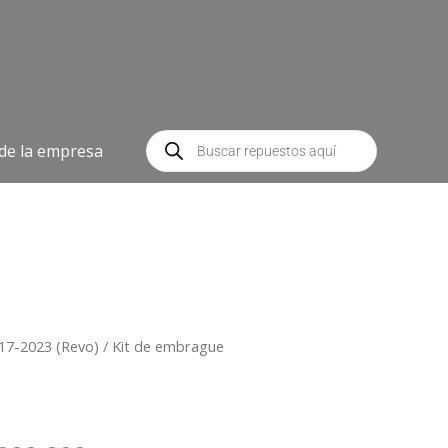
Búsqueda
de
 de la empresa
productos
17-2023 (Revo)
/ Kit de embrague
Rango
de
precios: