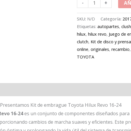
-
+
AÑ
SKU:
N/D
Categoría:
201
Etiquetas:
autopartes
,
clus
hilux
,
hilux revo
,
Juego de 
clutch
,
Kit de disco y prens
online
,
originales
,
recambio
TOYOTA
nal
 Presentamos Kit de embrague Toyota Hilux Revo 16-24
Revo 16-24
es un conjunto de componentes diseñados para 
roporcionando cambios de marcha suaves y eficientes. Este 
n óptima y prolongando la vida útil del sistema de transmis