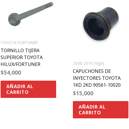
TOYOTA FORTUNER
TORNILLO TIJERA
SUPERIOR TOYOTA
2006-2016 (Vigo)
HILUX/FORTUNER
CAPUCHONES DE
$
54,000
INYECTORES TOYOTA
1KD 2KD 90561-10020
AÑADIR AL
CARRITO
$
15,000
AÑADIR AL
CARRITO