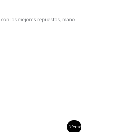
a con los mejores repuestos, mano
el
el
¡Oferta!
precio
precio