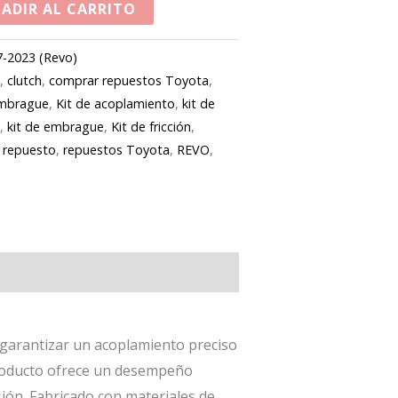
ADIR AL CARRITO
7-2023 (Revo)
h
,
clutch
,
comprar repuestos Toyota
,
embrague
,
Kit de acoplamiento
,
kit de
a
,
kit de embrague
,
Kit de fricción
,
,
repuesto
,
repuestos Toyota
,
REVO
,
garantizar un acoplamiento preciso
producto ofrece un desempeño
ión. Fabricado con materiales de