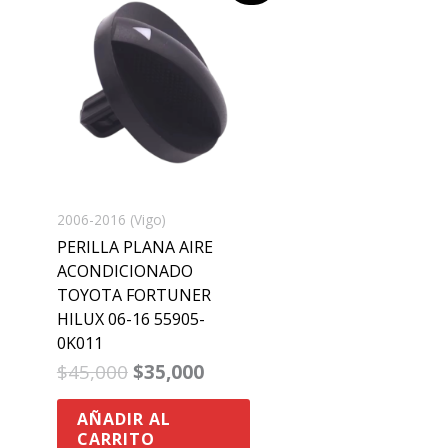
original
actual
era:
es:
$45,000.
$35,000.
2006-2016 (Vigo)
PERILLA PLANA AIRE
ACONDICIONADO
TOYOTA FORTUNER
HILUX 06-16 55905-
0K011
$
45,000
$
35,000
AÑADIR AL
CARRITO