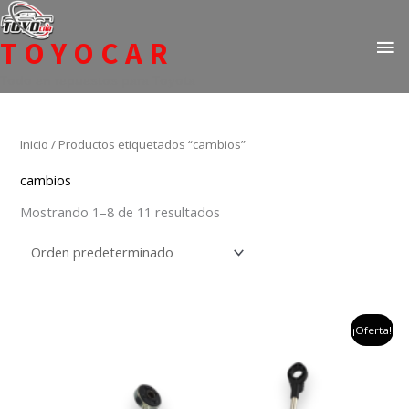
Ir
ME
al
TOYOCAR
PR
contenido
Todo en repuestos para Toyota
Inicio
/ Productos etiquetados “cambios”
cambios
Mostrando 1–8 de 11 resultados
el
el
¡Oferta!
precio
precio
original
actual
era:
es:
$817,000.
$349,900.