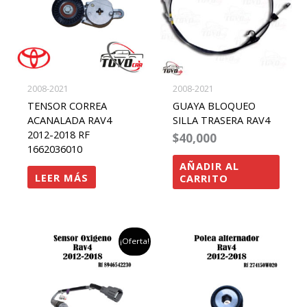
2008-2021
2008-2021
TENSOR CORREA
GUAYA BLOQUEO
ACANALADA RAV4
SILLA TRASERA RAV4
2012-2018 RF
$
40,000
1662036010
AÑADIR AL
LEER MÁS
CARRITO
el
el
¡Oferta!
precio
precio
original
actual
era:
es:
$500,000.
$450,000.