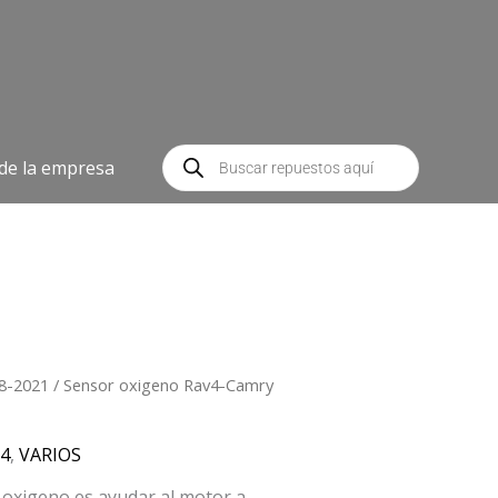
Búsqueda
de
 de la empresa
productos
8-2021
/ Sensor oxigeno Rav4-Camry
4
,
VARIOS
 oxigeno es ayudar al motor a