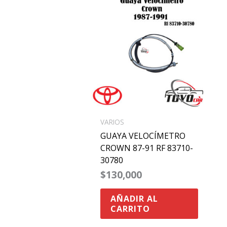
VARIOS
GUAYA VELOCÍMETRO
CROWN 87-91 RF 83710-
30780
$
130,000
AÑADIR AL
CARRITO