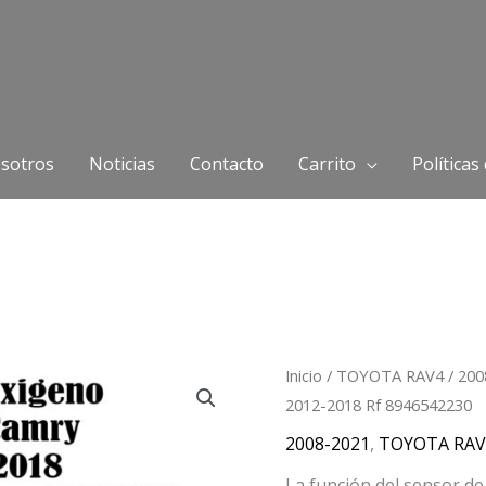
sotros
Noticias
Contacto
Carrito
Políticas
Inicio
/
TOYOTA RAV4
/
200
2012-2018 Rf 8946542230
2008-2021
,
TOYOTA RAV
La función del sensor de