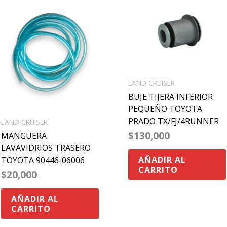
LAND CRUISER
BUJE TIJERA INFERIOR
PEQUEÑO TOYOTA
PRADO TX/FJ/4RUNNER
LAND CRUISER
$
130,000
MANGUERA
LAVAVIDRIOS TRASERO
AÑADIR AL
TOYOTA 90446-06006
CARRITO
$
20,000
AÑADIR AL
CARRITO