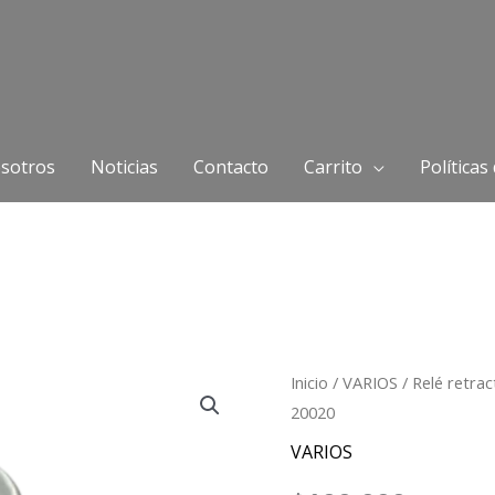
sotros
Noticias
Contacto
Carrito
Políticas
Relé
Inicio
/
VARIOS
/ Relé retra
20020
retractor
de
VARIOS
luz