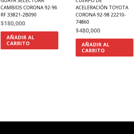
GUAYA SELECTORA
CUERPO DE
CAMBIOS CORONA 92-96
ACELERACIÓN TOYOTA
RF 33821-2B090
CORONA 92-98 22210-
74860
$
180,000
$
480,000
AÑADIR AL
CARRITO
AÑADIR AL
CARRITO