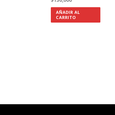
$
130,000
AÑADIR AL
CARRITO