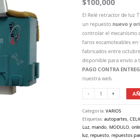
$
100,000
Toyota
Celica
El Relé retractor de luz
89-
un repuesto
nuevo y or
93
controlar el mecanismo d
85906-
faros escamoteables en 
20020
fabricados entre octubr
cantidad
disponible para envío a
PAGO CONTRA ENTRE
nuestra web.
-
+
AÑ
Categoría:
VARIOS
Etiquetas:
autopartes
,
CELI
Luz
,
mando
,
MODULO
,
onli
luz
,
repuesto
,
repuestos pa