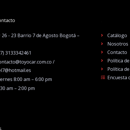
ontacto
.
# 26 - 23 Barrio 7 de Agosto Bogotá –
Catálogo
Nosotros
Contacto
57) 3133342461
Política d
ontacto@toyocar.com.co /
Política d
el7@hotmail.es
Encuesta 
iernes 8:00 am – 6:00 pm
:30 am – 2:00 pm
s