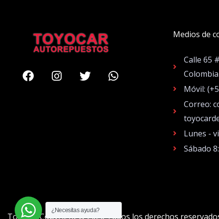
Medios de c
Calle 65 
Facebook
Instagram
Twitter
Whatsapp
Colombia
Móvil: (+
Correo: c
toyocard
Lunes - v
Sábado 8
¿Necesitas ayuda?
Toyocar Copyright © 2026 Todos los derechos reservado