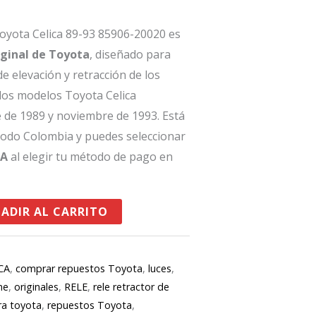
 Toyota Celica 89-93 85906-20020 es
iginal de Toyota
, diseñado para
e elevación y retracción de los
los modelos Toyota Celica
e de 1989 y noviembre de 1993. Está
 todo Colombia y puedes seleccionar
GA
al elegir tu método de pago en
ADIR AL CARRITO
CA
,
comprar repuestos Toyota
,
luces
,
ne
,
originales
,
RELE
,
rele retractor de
ra toyota
,
repuestos Toyota
,