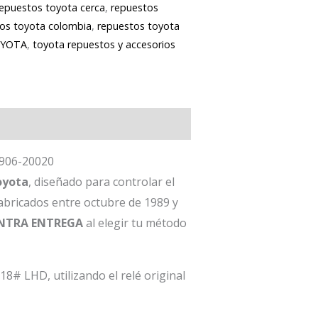
repuestos toyota cerca
,
repuestos
os toyota colombia
,
repuestos toyota
YOTA
,
toyota repuestos y accesorios
5906-20020
oyota
, diseñado para controlar el
abricados entre octubre de 1989 y
NTRA ENTREGA
al elegir tu método
8# LHD, utilizando el relé original