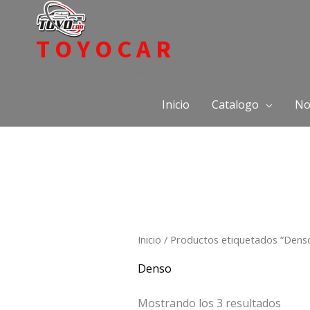
Ir
al
TOYOCAR
contenido
Todo en repuestos para Toyota
Inicio
Catalogo
No
Inicio
/ Productos etiquetados “Dens
Denso
Mostrando los 3 resultados