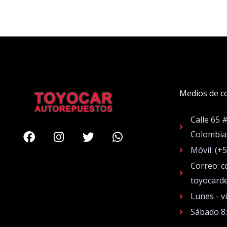
Medios de c
Calle 65 
Facebook
Instagram
Twitter
Whatsapp
Colombia
Móvil: (+
Correo: c
toyocard
Lunes - v
Sábado 8