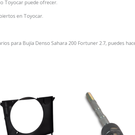
lo Toyocar puede ofrecer.
biertos en Toyocar.
rios para Bujía Denso Sahara 200 Fortuner 2.7, puedes hace
rango
Este
de
producto
precios:
desde
tiene
$120,000
múltiples
hasta
$130,000
variantes.
Las