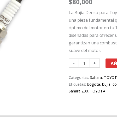
$
80,000
Fortuner
2.7
La Bujía Denso para Toy
cantidad
una pieza fundamental q
óptimo del motor en tu T
diseñadas para ofrecer u
garantizan una combusti
suave del motor.
-
+
AÑ
Categorías:
Sahara
,
TOYOT
Etiquetas:
bogota
,
bujía
,
co
Sahara 200
,
TOYOTA