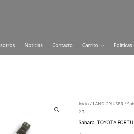
sotros
Noticias
Contacto
Carrito
Políticas
Bujía
Inicio
/
LAND CRUISER
/
Sa
2.7
Denso
Sahara
Sahara
,
TOYOTA FORTU
200