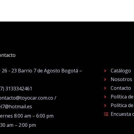
ontacto
.
# 26 - 23 Barrio 7 de Agosto Bogotá –
Catálogo
Nosotros
Contacto
57) 3133342461
Política d
ontacto@toyocar.com.co /
Política d
el7@hotmail.es
Encuesta 
iernes 8:00 am – 6:00 pm
:30 am – 2:00 pm