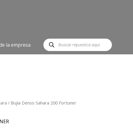
Búsqueda
de
 de la empresa
productos
hara
/ Bujía Denso Sahara 200 Fortuner
NER