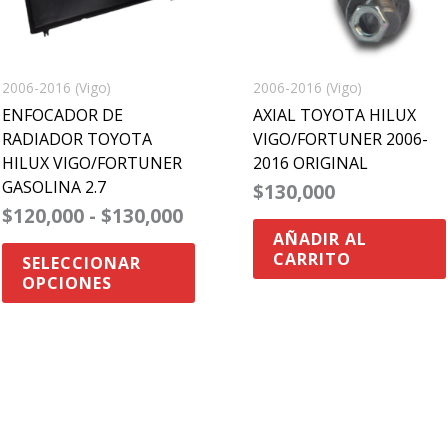
opciones
se
pueden
2006-2016 (Vigo)
2006-2016 (Vigo)
elegir
ENFOCADOR DE
AXIAL TOYOTA HILUX
en
RADIADOR TOYOTA
VIGO/FORTUNER 2006-
HILUX VIGO/FORTUNER
2016 ORIGINAL
la
GASOLINA 2.7
$
130,000
página
$
120,000
-
$
130,000
de
AÑADIR AL
producto
CARRITO
SELECCIONAR
OPCIONES