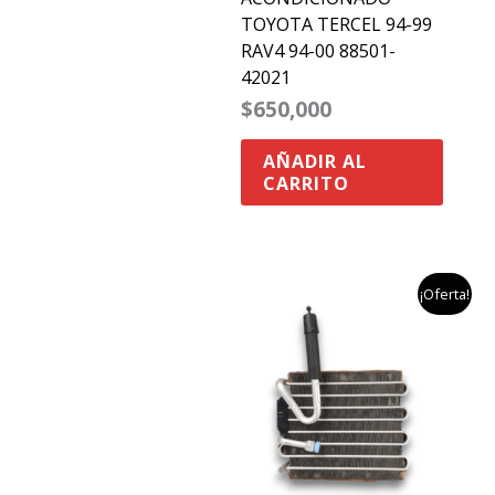
TOYOTA TERCEL 94-99
RAV4 94-00 88501-
42021
$
650,000
AÑADIR AL
CARRITO
el
el
¡Oferta!
precio
precio
original
actual
era:
es:
$489,900.
$400,0