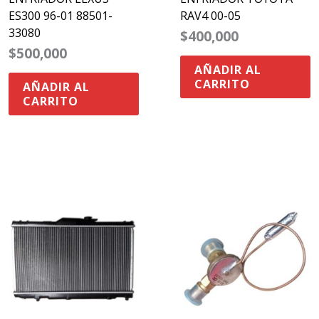
ES300 96-01 88501-
RAV4 00-05
33080
$
400,000
$
500,000
AÑADIR AL
CARRITO
AÑADIR AL
CARRITO
00.