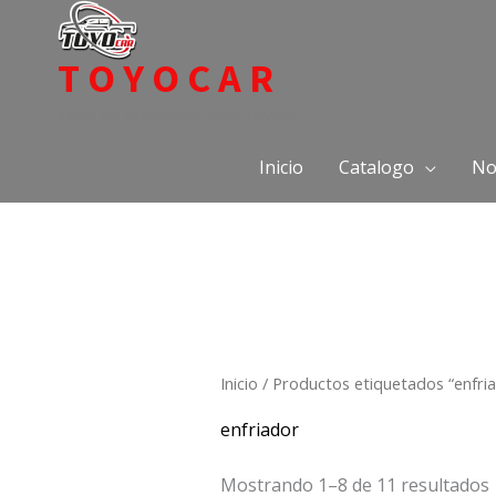
Ir
al
TOYOCAR
contenido
Todo en repuestos para Toyota
Inicio
Catalogo
No
Inicio
/ Productos etiquetados “enfri
enfriador
Mostrando 1–8 de 11 resultados