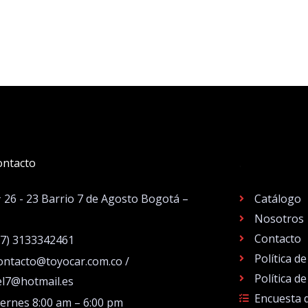
ontacto
.
# 26 - 23 Barrio 7 de Agosto Bogotá –
Catálogo
Nosotros
Contacto
57) 3133342461
Política d
ontacto@toyocar.com.co /
Política d
el7@hotmail.es
Encuesta 
iernes 8:00 am – 6:00 pm