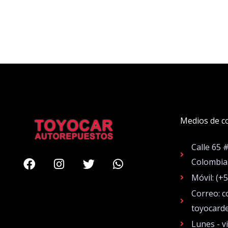
Medios de c
Calle 65 
Facebook
Instagram
Twitter
Whatsapp
Colombia
Móvil: (+
Correo: c
toyocard
Lunes - v