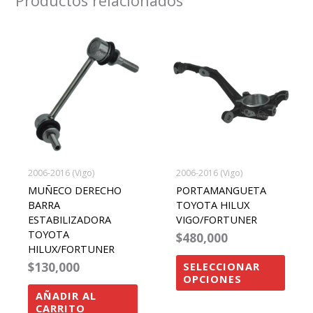
Productos relacionados
Este
produ
tiene
múltip
varian
Las
opcio
se
2006-2016 (Vigo)
2006-2016 (Vigo)
pued
MUÑECO DERECHO
PORTAMANGUETA
elegir
BARRA
TOYOTA HILUX
ESTABILIZADORA
VIGO/FORTUNER
en
TOYOTA
$
480,000
la
HILUX/FORTUNER
págin
$
130,000
SELECCIONAR
OPCIONES
de
AÑADIR AL
produ
CARRITO