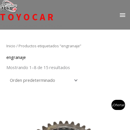
Ir
ME
al
TOYOCAR
PR
contenido
Todo en repuestos para Toyota
Inicio
/ Productos etiquetados “engranaje”
engranaje
Mostrando 1–8 de 15 resultados
el
el
¡Oferta!
precio
precio
original
actual
era:
es:
$389,076.
$199,900.