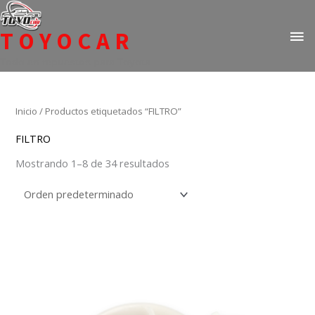
Ir
ME
al
TOYOCAR
PR
contenido
Todo en repuestos para Toyota
Inicio
/ Productos etiquetados “FILTRO”
FILTRO
Mostrando 1–8 de 34 resultados