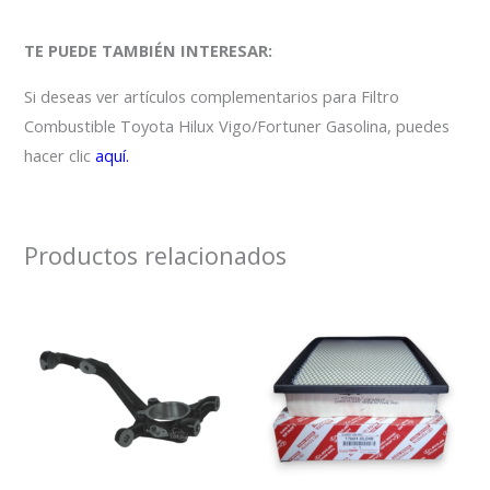
TE PUEDE TAMBIÉN INTERESAR:
Si deseas ver artículos complementarios para Filtro
Combustible Toyota Hilux Vigo/Fortuner Gasolina, puedes
hacer clic
aquí.
Productos relacionados
Este
producto
tiene
múltiples
variantes.
Las
opciones