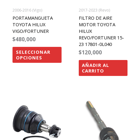
se
2006-2016 (Vigo)
2017-2023 (Revo)
pueden
PORTAMANGUETA
FILTRO DE AIRE
elegir
TOYOTA HILUX
MOTOR TOYOTA
VIGO/FORTUNER
HILUX
en
REVO/FORTUNER 15-
$
480,000
la
23 17801-0L040
página
$
120,000
SELECCIONAR
OPCIONES
de
AÑADIR AL
producto
CARRITO