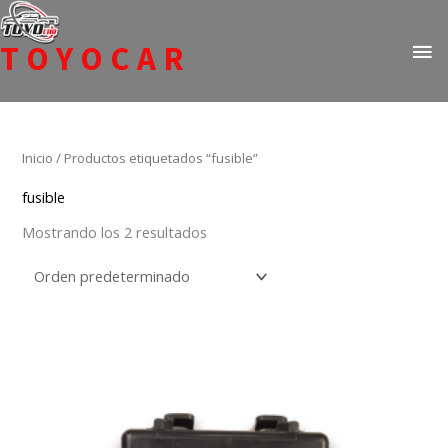
Ir
ME
al
TOYOCAR
PR
contenido
Todo en repuestos para Toyota
Inicio
/ Productos etiquetados “fusible”
fusible
Mostrando los 2 resultados