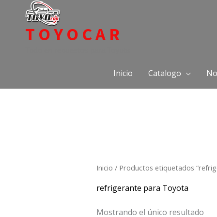
Ir
al
TOYOCAR
contenido
Todo en repuestos para Toyota
Inicio
Catalogo
No
Inicio
/ Productos etiquetados “refri
refrigerante para Toyota
Mostrando el único resultado