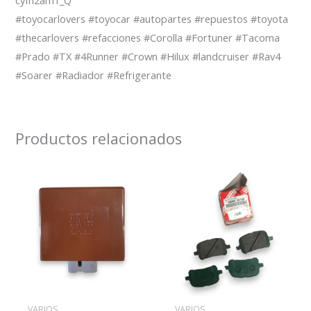
#toyocarlovers #toyocar #autopartes #repuestos #toyota
#thecarlovers #refacciones #Corolla #Fortuner #Tacoma
#Prado #TX #4Runner #Crown #Hilux #landcruiser #Rav4
#Soarer #Radiador #Refrigerante
Productos relacionados
VARIOS
VARIOS