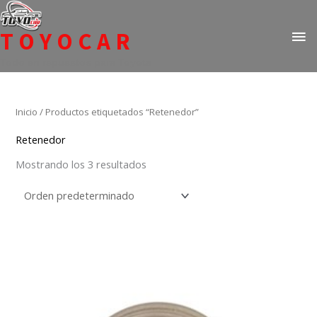
Ir
ME
al
TOYOCAR
PR
contenido
Todo en repuestos para Toyota
Inicio
/ Productos etiquetados “Retenedor”
Retenedor
Mostrando los 3 resultados