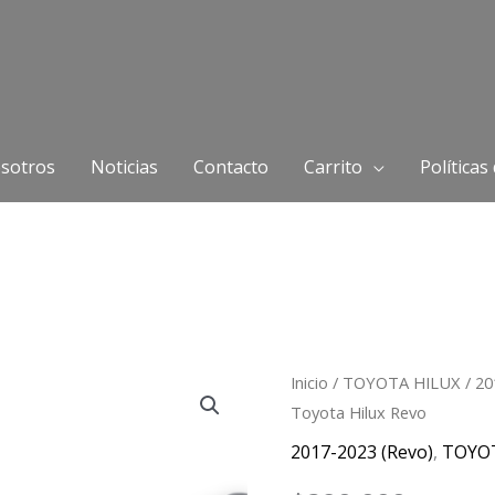
sotros
Noticias
Contacto
Carrito
Políticas
Amortiguador
Inicio
/
TOYOTA HILUX
/
20
Toyota Hilux Revo
Trasero
Toyota
2017-2023 (Revo)
,
TOYO
Hilux