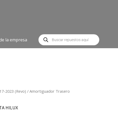
Búsqueda
de
 de la empresa
productos
17-2023 (Revo)
/ Amortiguador Trasero
TA HILUX