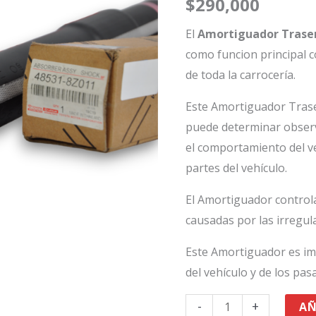
$
290,000
Revo
cantidad
El
Amortiguador Trase
como funcion principal 
de toda la carrocería.
Este Amortiguador Tras
puede determinar observ
el comportamiento del v
partes del vehículo.
El Amortiguador controla
causadas por las irregula
Este Amortiguador es im
del vehículo y de los pas
-
+
AÑ