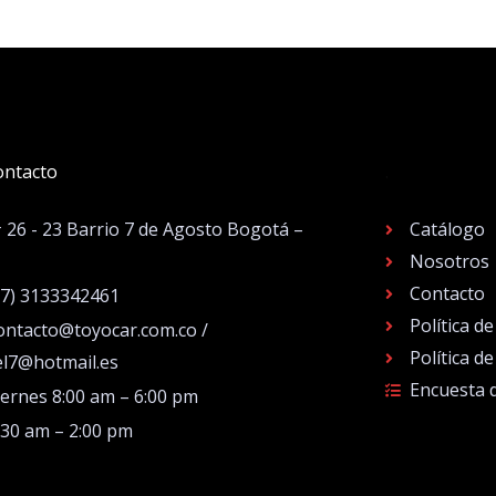
ontacto
.
# 26 - 23 Barrio 7 de Agosto Bogotá –
Catálogo
Nosotros
Contacto
57) 3133342461
Política d
ontacto@toyocar.com.co /
Política d
el7@hotmail.es
Encuesta 
iernes 8:00 am – 6:00 pm
:30 am – 2:00 pm