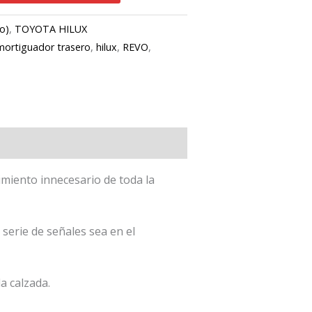
o)
,
TOYOTA HILUX
ortiguador trasero
,
hilux
,
REVO
,
imiento innecesario de toda la
erie de señales sea en el
a calzada.