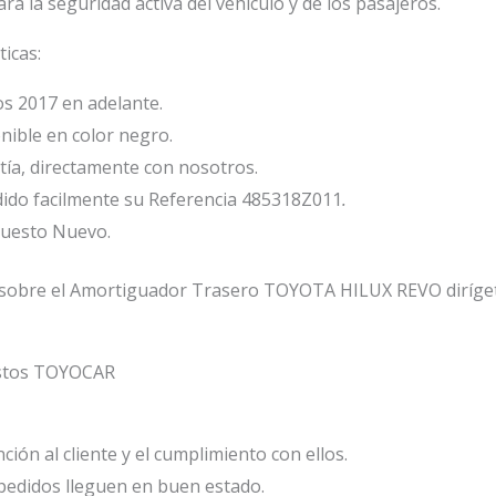
a la seguridad activa del vehículo y de los pasajeros.
ticas:
s 2017 en adelante.
nible en color negro.
ía, directamente con nosotros.
dido facilmente su Referencia 485318Z011
.
puesto Nuevo.
 sobre el Amortiguador Trasero TOYOTA HILUX REVO dirígete
estos TOYOCAR
ión al cliente y el cumplimiento con ellos.
edidos lleguen en buen estado.