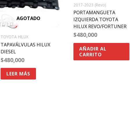
2017-2023 (Revo)
PORTAMANGUETA
AGOTADO
IZQUIERDA TOYOTA
HILUX REVO/FORTUNER
$
480,000
TOYOTA HILUX
TAPAVÁLVULAS HILUX
AÑADIR AL
DIESEL
CARRITO
$
480,000
LEER MÁS