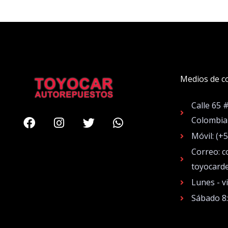
Medios de c
Calle 65 
Facebook
Instagram
Twitter
Whatsapp
Colombia
Móvil: (+
Correo: c
toyocard
Lunes - v
Sábado 8